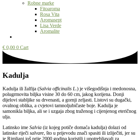
Robne marke
Fitoaroma
Rosa Vita
Aromasept
Lisa Verde
Aromalite
€
0,00
0
Cart
Kadulja
Kadulja ili žalfija (
Salvia officinalis L.
) je višegodišnja i medonosna,
polugrmovita biljka visine 30 do 60 cm, jakog korijena. Donji
dijelovi stabljike su drvenasti, a gornji zeljasti. Listovi su dugački,
ovalnog oblika, a cvjetovi tamnoljubičaste boje. Kadulja je
samonikla biljka, ali se i uzgaja zbog traženog i cijenjenog eteričnog
ulja.
Latinsko ime
Salvia
(iz kojeg potiče domaća kadulja) dolazi od
latinske riječi
salvare
, što u prijevodu znači spasiti ili izliječiti, jer su
je Rimljani još prije 2000 godina koristili i upotrebljavali za