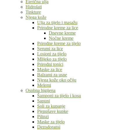
Eterična ulja
Hidrolati
Tinkture
Njega kože
Ulja za tijelo i masažu
Prirodne kreme za lice
Dnevne kreme
Noćne kreme
Prirodne kreme za tijelo
Serumi za lice
Losioni za tijelo
Mlijeko za tijelo
Prirodni tonici
Maske za lice
Balzami za usne
Njega kože oko očiju
Melemi
Osobna higijena
Šamponi za tijelo i kosu
Sapuni
Soli za kupanje
Pjenušave kupke
Pilinzi
Maske za tijelo
Dezodoransi