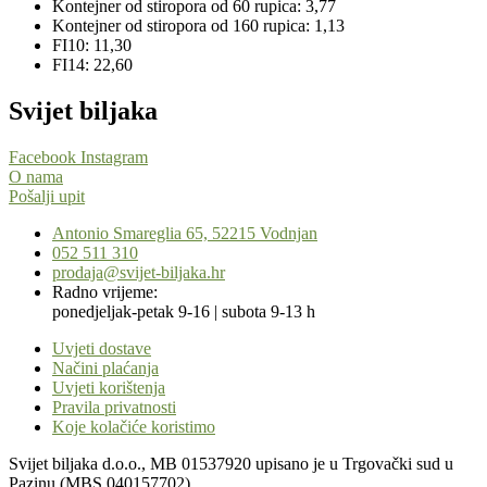
Kontejner od stiropora od 60 rupica: 3,77
Kontejner od stiropora od 160 rupica: 1,13
FI10: 11,30
FI14: 22,60
Svijet biljaka
Facebook
Instagram
O nama
Pošalji upit
Antonio Smareglia 65, 52215 Vodnjan
052 511 310
prodaja@svijet-biljaka.hr
Radno vrijeme:
ponedjeljak-petak 9-16 | subota 9-13 h
Uvjeti dostave
Načini plaćanja
Uvjeti korištenja
Pravila privatnosti
Koje kolačiće koristimo
Svijet biljaka d.o.o., MB 01537920 upisano je u Trgovački sud u
Pazinu (MBS 040157702).