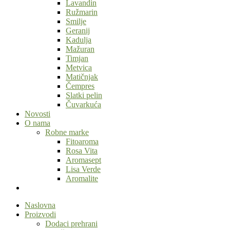
Lavandin
Ružmarin
Smilje
Geranij
Kadulja
Mažuran
Timjan
Metvica
Matičnjak
Čempres
Slatki pelin
Čuvarkuća
Novosti
O nama
Robne marke
Fitoaroma
Rosa Vita
Aromasept
Lisa Verde
Aromalite
Naslovna
Proizvodi
Dodaci prehrani