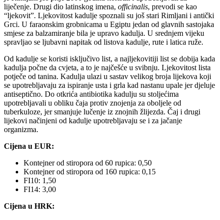
liječenje. Drugi dio latinskog imena,
officinalis
, prevodi se kao
“ljekovit”. Ljekovitost kadulje spoznali su još stari Rimljani i antički
Grci. U faraonskim grobnicama u Egiptu jedan od glavnih sastojaka
smjese za balzamiranje bila je upravo kadulja. U srednjem vijeku
spravljao se ljubavni napitak od listova kadulje, rute i latica ruže.
Od kadulje se koristi isključivo list, a najljekovitiji list se dobija kada
kadulja počne da cvjeta, a to je najčešće u svibnju. Ljekovitost lista
potječe od tanina. Kadulja ulazi u sastav velikog broja lijekova koji
se upotrebljavaju za ispiranje usta i grla kad nastanu upale jer djeluje
antiseptično. Do otkrića antibiotika kadulju su stoljećima
upotrebljavali u obliku čaja protiv znojenja za oboljele od
tuberkuloze, jer smanjuje lučenje iz znojnih žlijezda. Čaj i drugi
lijekovi načinjeni od kadulje upotrebljavaju se i za jačanje
organizma.
Cijena u EUR:
Kontejner od stiropora od 60 rupica: 0,50
Kontejner od stiropora od 160 rupica: 0,15
FI10: 1,50
FI14: 3,00
Cijena u HRK: