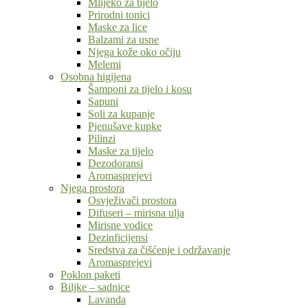
Mlijeko za tijelo
Prirodni tonici
Maske za lice
Balzami za usne
Njega kože oko očiju
Melemi
Osobna higijena
Šamponi za tijelo i kosu
Sapuni
Soli za kupanje
Pjenušave kupke
Pilinzi
Maske za tijelo
Dezodoransi
Aromasprejevi
Njega prostora
Osvježivači prostora
Difuseri – mirisna ulja
Mirisne vodice
Dezinficijensi
Sredstva za čišćenje i održavanje
Aromasprejevi
Poklon paketi
Biljke – sadnice
Lavanda