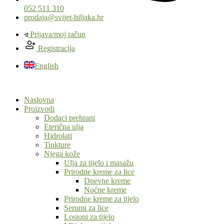
052 511 310
prodaja@svijet-biljaka.hr
Prijava/moj račun
Registracija
English
Naslovna
Proizvodi
Dodaci prehrani
Eterična ulja
Hidrolati
Tinkture
Njega kože
Ulja za tijelo i masažu
Prirodne kreme za lice
Dnevne kreme
Noćne kreme
Prirodne kreme za tijelo
Serumi za lice
Losioni za tijelo