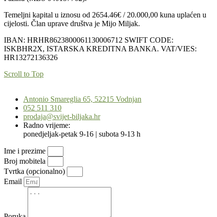
Temeljni kapital u iznosu od 2654.46€ / 20.000,00 kuna uplaćen u
cijelosti. Član uprave društva je Mijo Miljak.
IBAN: HRHR8623800061130006712 SWIFT CODE:
ISKBHR2X, ISTARSKA KREDITNA BANKA. VAT/VIES:
HR13272136326
Scroll to Top
Antonio Smareglia 65, 52215 Vodnjan
052 511 310
prodaja@svijet-biljaka.hr
Radno vrijeme:
ponedjeljak-petak 9-16 | subota 9-13 h
Ime i prezime
Broj mobitela
Tvrtka (opcionalno)
Email
Poruka