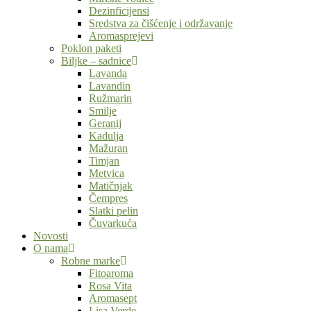
Dezinficijensi
Sredstva za čišćenje i održavanje
Aromasprejevi
Poklon paketi
Biljke – sadnice
Lavanda
Lavandin
Ružmarin
Smilje
Geranij
Kadulja
Mažuran
Timjan
Metvica
Matičnjak
Čempres
Slatki pelin
Čuvarkuća
Novosti
O nama
Robne marke
Fitoaroma
Rosa Vita
Aromasept
Lisa Verde