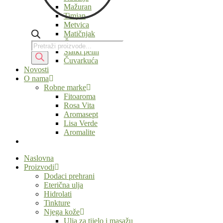
Mažuran
Timjan
Metvica
Matičnjak
Čempres
Products
Products
Slatki pelin
search
search
Čuvarkuća
Novosti
O nama
Robne marke
Fitoaroma
Rosa Vita
Aromasept
Lisa Verde
Aromalite
Naslovna
Proizvodi
Dodaci prehrani
Eterična ulja
Hidrolati
Tinkture
Njega kože
Ulja za tijelo i masažu