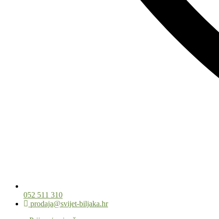
052 511 310
prodaja@svijet-biljaka.hr