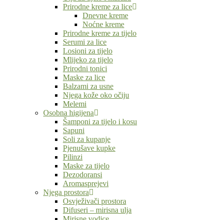
Prirodne kreme za lice
Dnevne kreme
Noćne kreme
Prirodne kreme za tijelo
Serumi za lice
Losioni za tijelo
Mlijeko za tijelo
Prirodni tonici
Maske za lice
Balzami za usne
Njega kože oko očiju
Melemi
Osobna higijena
Šamponi za tijelo i kosu
Sapuni
Soli za kupanje
Pjenušave kupke
Pilinzi
Maske za tijelo
Dezodoransi
Aromasprejevi
Njega prostora
Osvježivači prostora
Difuseri – mirisna ulja
Mirisne vodice