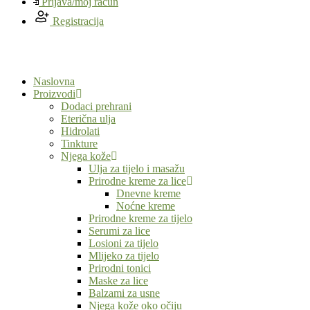
Prijava/moj račun
Registracija
Naslovna
Proizvodi
Dodaci prehrani
Eterična ulja
Hidrolati
Tinkture
Njega kože
Ulja za tijelo i masažu
Prirodne kreme za lice
Dnevne kreme
Noćne kreme
Prirodne kreme za tijelo
Serumi za lice
Losioni za tijelo
Mlijeko za tijelo
Prirodni tonici
Maske za lice
Balzami za usne
Njega kože oko očiju