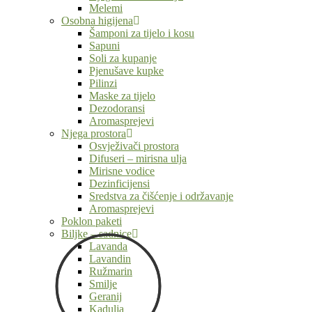
Melemi
Osobna higijena
Šamponi za tijelo i kosu
Sapuni
Soli za kupanje
Pjenušave kupke
Pilinzi
Maske za tijelo
Dezodoransi
Aromasprejevi
Njega prostora
Osvježivači prostora
Difuseri – mirisna ulja
Mirisne vodice
Dezinficijensi
Sredstva za čišćenje i održavanje
Aromasprejevi
Poklon paketi
Biljke – sadnice
Lavanda
Lavandin
Ružmarin
Smilje
Geranij
Kadulja