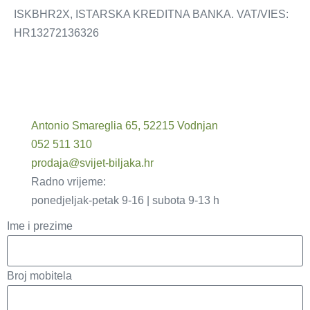
ISKBHR2X, ISTARSKA KREDITNA BANKA. VAT/VIES:
HR13272136326
Antonio Smareglia 65, 52215 Vodnjan
052 511 310
prodaja@svijet-biljaka.hr
Radno vrijeme:
ponedjeljak-petak 9-16 | subota 9-13 h
Ime i prezime
Broj mobitela