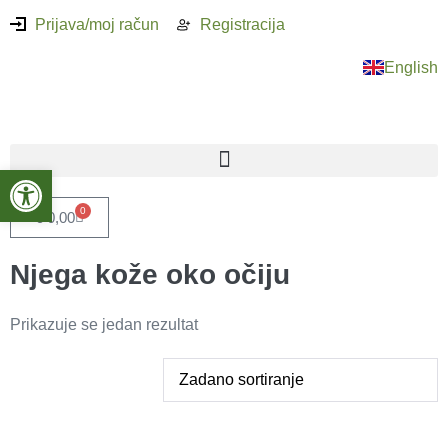
Prijava/moj račun
Registracija
English
Open toolbar
0
€
0,00
Njega kože oko očiju
Prikazuje se jedan rezultat