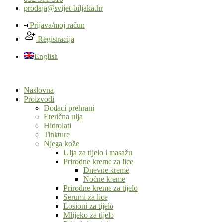
prodaja@svijet-biljaka.hr
Prijava/moj račun
Registracija
English
Naslovna
Proizvodi
Dodaci prehrani
Eterična ulja
Hidrolati
Tinkture
Njega kože
Ulja za tijelo i masažu
Prirodne kreme za lice
Dnevne kreme
Noćne kreme
Prirodne kreme za tijelo
Serumi za lice
Losioni za tijelo
Mlijeko za tijelo