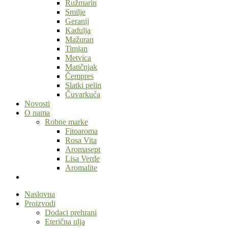
Ružmarin
Smilje
Geranij
Kadulja
Mažuran
Timjan
Metvica
Matičnjak
Čempres
Slatki pelin
Čuvarkuća
Novosti
O nama
Robne marke
Fitoaroma
Rosa Vita
Aromasept
Lisa Verde
Aromalite
Naslovna
Proizvodi
Dodaci prehrani
Eterična ulja