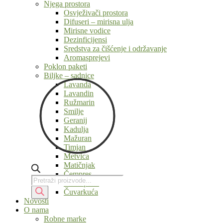
Njega prostora
Osvježivači prostora
Difuseri – mirisna ulja
Mirisne vodice
Dezinficijensi
Sredstva za čišćenje i održavanje
Aromasprejevi
Poklon paketi
Biljke – sadnice
Lavanda
Lavandin
Ružmarin
Smilje
Geranij
Kadulja
Mažuran
Timjan
Metvica
Matičnjak
Čempres
Products
Products
Slatki pelin
search
search
Čuvarkuća
Novosti
O nama
Robne marke