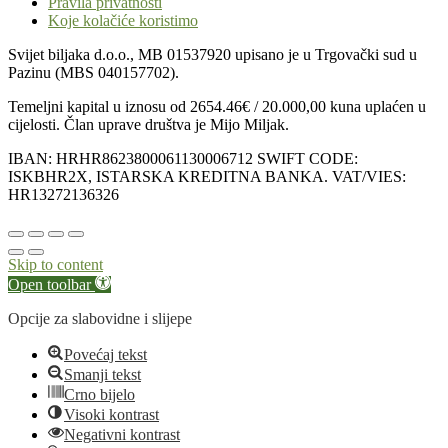
Pravila privatnosti
Koje kolačiće koristimo
Svijet biljaka d.o.o., MB 01537920 upisano je u Trgovački sud u
Pazinu (MBS 040157702).
Temeljni kapital u iznosu od 2654.46€ / 20.000,00 kuna uplaćen u
cijelosti. Član uprave društva je Mijo Miljak.
IBAN: HRHR8623800061130006712 SWIFT CODE:
ISKBHR2X, ISTARSKA KREDITNA BANKA. VAT/VIES:
HR13272136326
Scroll
to
Top
Skip to content
Open toolbar
Opcije za slabovidne i slijepe
Povećaj tekst
Smanji tekst
Crno bijelo
Visoki kontrast
Negativni kontrast