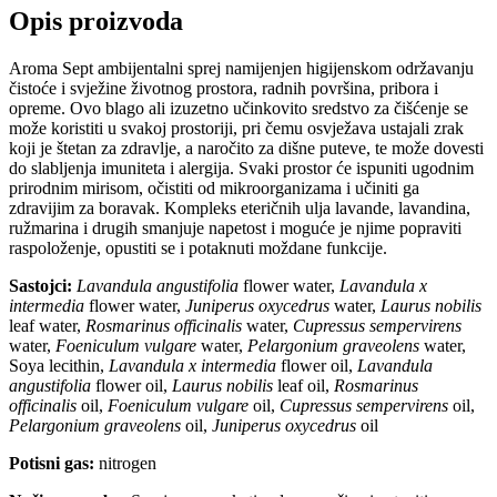
Opis proizvoda
Aroma Sept ambijentalni sprej namijenjen higijenskom održavanju
čistoće i svježine životnog prostora, radnih površina, pribora i
opreme. Ovo blago ali izuzetno učinkovito sredstvo za čišćenje se
može koristiti u svakoj prostoriji, pri čemu osvježava ustajali zrak
koji je štetan za zdravlje, a naročito za dišne puteve, te može dovesti
do slabljenja imuniteta i alergija. Svaki prostor će ispuniti ugodnim
prirodnim mirisom, očistiti od mikroorganizama i učiniti ga
zdravijim za boravak. Kompleks eteričnih ulja lavande, lavandina,
ružmarina i drugih smanjuje napetost i moguće je njime popraviti
raspoloženje, opustiti se i potaknuti moždane funkcije.
Sastojci:
Lavandula angustifolia
flower water,
Lavandula x
intermedia
flower water,
Juniperus oxycedrus
water,
Laurus nobilis
leaf water,
Rosmarinus officinalis
water,
Cupressus sempervirens
water,
Foeniculum vulgare
water,
Pelargonium graveolens
water,
Soya lecithin,
Lavandula x intermedia
flower oil,
Lavandula
angustifolia
flower oil,
Laurus nobilis
leaf oil,
Rosmarinus
officinalis
oil,
Foeniculum vulgare
oil,
Cupressus sempervirens
oil,
Pelargonium graveolens
oil,
Juniperus oxycedrus
oil
Potisni gas:
nitrogen