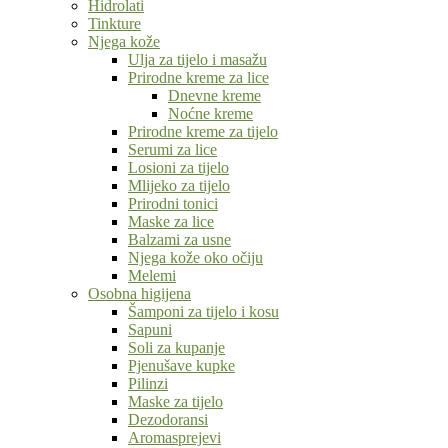
Hidrolati
Tinkture
Njega kože
Ulja za tijelo i masažu
Prirodne kreme za lice
Dnevne kreme
Noćne kreme
Prirodne kreme za tijelo
Serumi za lice
Losioni za tijelo
Mlijeko za tijelo
Prirodni tonici
Maske za lice
Balzami za usne
Njega kože oko očiju
Melemi
Osobna higijena
Šamponi za tijelo i kosu
Sapuni
Soli za kupanje
Pjenušave kupke
Pilinzi
Maske za tijelo
Dezodoransi
Aromasprejevi