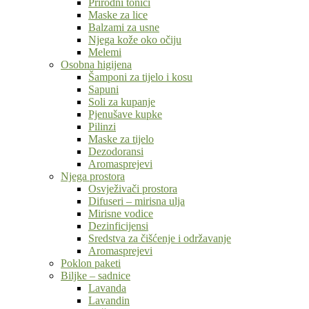
Prirodni tonici
Maske za lice
Balzami za usne
Njega kože oko očiju
Melemi
Osobna higijena
Šamponi za tijelo i kosu
Sapuni
Soli za kupanje
Pjenušave kupke
Pilinzi
Maske za tijelo
Dezodoransi
Aromasprejevi
Njega prostora
Osvježivači prostora
Difuseri – mirisna ulja
Mirisne vodice
Dezinficijensi
Sredstva za čišćenje i održavanje
Aromasprejevi
Poklon paketi
Biljke – sadnice
Lavanda
Lavandin