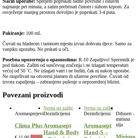
Način uporabe:
Sprejem poprskati radne površine i ostaviti
najmanje pet minuta, a zatim prebrisati čistom i suhom krpom. Za
osvježenje manjeg prostora dovoljno je poprskati 3-4 puta.
Pakiranje:
100 mL
Čuvati na hladnom i tamnom mjestu izvan dohvata djece. Samo za
vanjsku uporabu. Ne prskati u oči.
Posebna upozorenja o opasnostima:
R-10 Zapaljivo! Spremnik je
pod tlakom. Zaštiti od sunčevog zračenja i ne izlagati temperaturi
većoj od 50 ˚C. Ne izlagati vatri i ne bušiti, čak ni nakon uporabe.
Ne raspršivati na otvoreni plamen ili užarene površine. Čuvati od
izvora zapaljenja – zabranjeno pušenje u neposrednoj blizini.
Povezani proizvodi
Nema na zalihi
Nema na zalihi
Aromasprejevi
Dezinficijensi
Dezinficijensi
Difuseri -
mirisna
ulja
Clima Plus
Aromasept
Aromasept
Hand & Body
Hand-S –
Mirisno
€
11,00
Dodaj