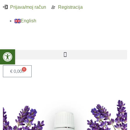
Prijava/moj račun
Registracija
English
Open toolbar
0
€
0,00