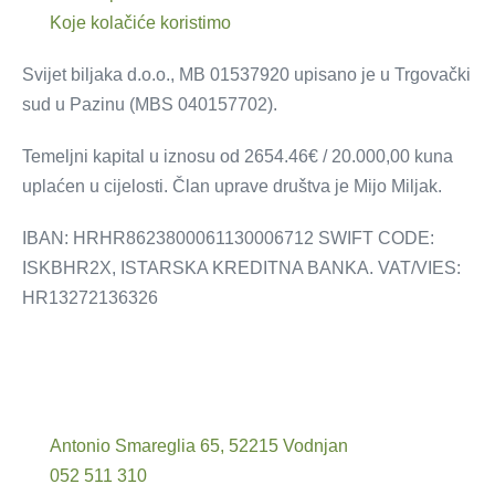
Koje kolačiće koristimo
Svijet biljaka d.o.o., MB 01537920 upisano je u Trgovački
sud u Pazinu (MBS 040157702).
Temeljni kapital u iznosu od 2654.46€ / 20.000,00 kuna
uplaćen u cijelosti. Član uprave društva je Mijo Miljak.
IBAN: HRHR8623800061130006712 SWIFT CODE:
ISKBHR2X, ISTARSKA KREDITNA BANKA. VAT/VIES:
HR13272136326
Antonio Smareglia 65, 52215 Vodnjan
052 511 310