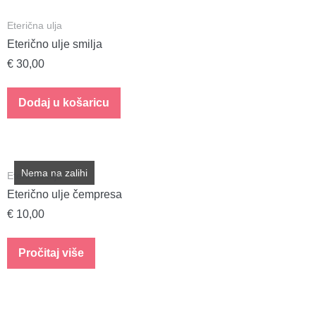
Eterična ulja
Eterično ulje smilja
€
30,00
Dodaj u košaricu
Nema na zalihi
Eterična ulja
Eterično ulje čempresa
€
10,00
Pročitaj više