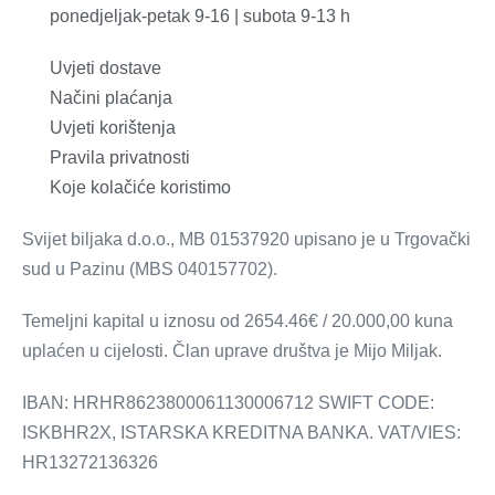
ponedjeljak-petak 9-16 | subota 9-13 h
Uvjeti dostave
Načini plaćanja
Uvjeti korištenja
Pravila privatnosti
Koje kolačiće koristimo
Svijet biljaka d.o.o., MB 01537920 upisano je u Trgovački
sud u Pazinu (MBS 040157702).
Temeljni kapital u iznosu od 2654.46€ / 20.000,00 kuna
uplaćen u cijelosti. Član uprave društva je Mijo Miljak.
IBAN: HRHR8623800061130006712 SWIFT CODE:
ISKBHR2X, ISTARSKA KREDITNA BANKA. VAT/VIES:
HR13272136326