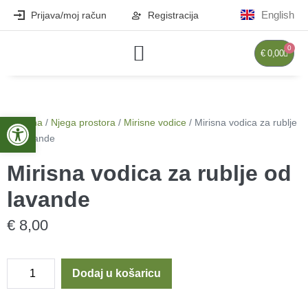
English
Prijava/moj račun
Registracija
0
€
0,00
Open toolbar
Početna
/
Njega prostora
/
Mirisne vodice
/ Mirisna vodica za rublje
od lavande
Mirisna vodica za rublje od
lavande
€
8,00
Dodaj u košaricu