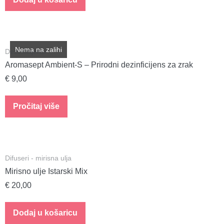
Nema na zalihi
Dezinficijensi
Aromasept Ambient-S – Prirodni dezinficijens za zrak
€
9,00
Pročitaj više
Difuseri - mirisna ulja
Mirisno ulje Istarski Mix
€
20,00
Dodaj u košaricu