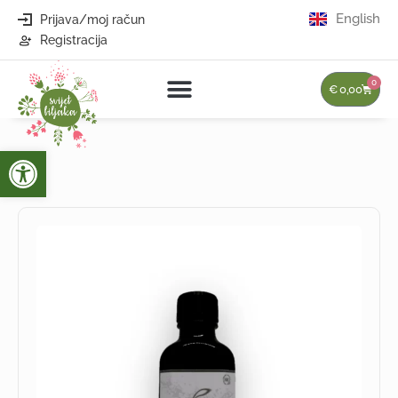
English
Prijava/moj račun
Registracija
0
€
0,00
Open toolbar