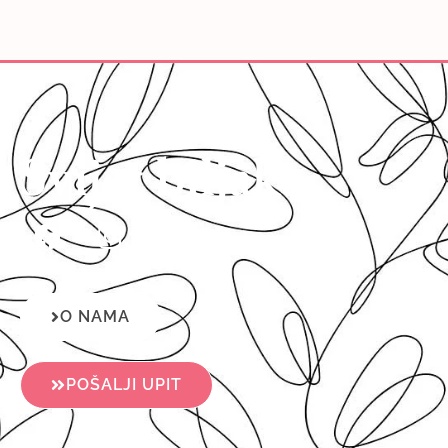
Svijet biljaka
O NAMA
POŠALJI UPIT