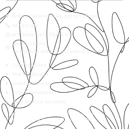
Antonio Smareglia 65, 52215 Vodnjan
052 511 310
prodaja@svijet-biljaka.hr
Radno vrijeme:
ponedjeljak-petak 9-16 | subota 9-13 h
Uvjeti dostave
Načini plaćanja
Uvjeti korištenja
Pravila privatnosti
Koje kolačiće koristimo
Svijet biljaka d.o.o., MB 01537920 upisano je u
Trgovački sud u Pazinu (MBS 040157702).