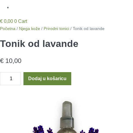
€
0,00
0
Cart
Početna
/
Njega kože
/
Prirodni tonici
/ Tonik od lavande
Tonik od lavande
€
10,00
Tonik
Dodaj u košaricu
od
lavande
količina