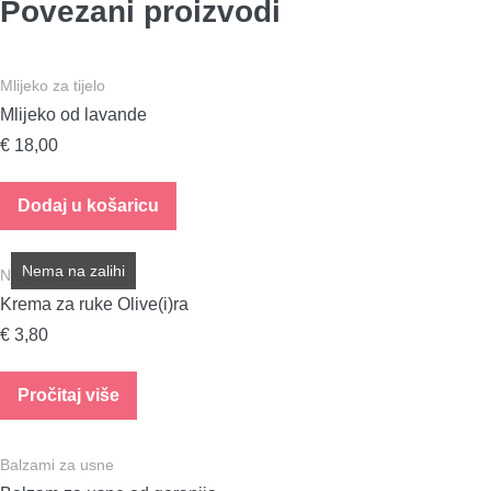
Povezani proizvodi
Mlijeko za tijelo
Mlijeko od lavande
€
18,00
Dodaj u košaricu
Nema na zalihi
Njega kože
Krema za ruke Olive(i)ra
€
3,80
Pročitaj više
Balzami za usne