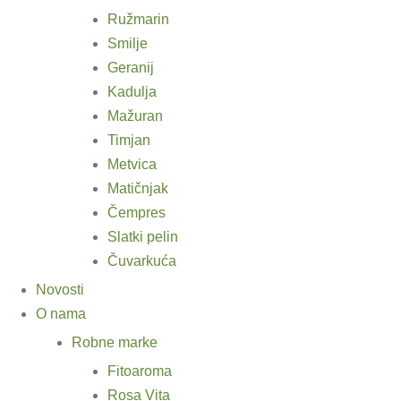
Ružmarin
Smilje
Geranij
Kadulja
Mažuran
Timjan
Metvica
Matičnjak
Čempres
Slatki pelin
Čuvarkuća
Novosti
O nama
Robne marke
Fitoaroma
Rosa Vita