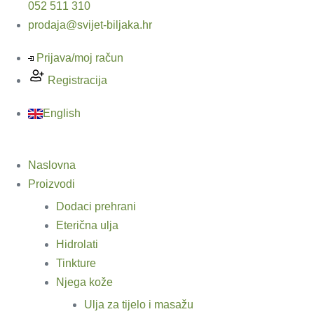
052 511 310
prodaja@svijet-biljaka.hr
Prijava/moj račun
Registracija
English
Naslovna
Proizvodi
Dodaci prehrani
Eterična ulja
Hidrolati
Tinkture
Njega kože
Ulja za tijelo i masažu