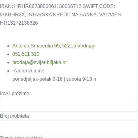
IBAN: HRHR8623800061130006712 SWIFT CODE:
ISKBHR2X, ISTARSKA KREDITNA BANKA. VAT/VIES:
HR13272136326
Antonio Smareglia 65, 52215 Vodnjan
052 511 310
prodaja@svijet-biljaka.hr
Radno vrijeme:
ponedjeljak-petak 9-16 | subota 9-13 h
Ime i prezime
Broj mobitela