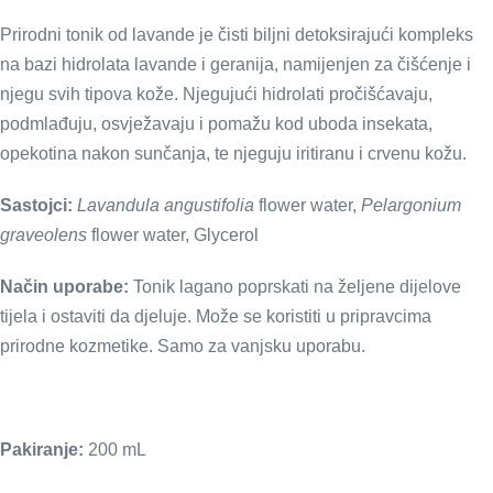
Prirodni tonik od lavande je čisti biljni detoksirajući kompleks
na bazi hidrolata lavande i geranija, namijenjen za čišćenje i
njegu svih tipova kože. Njegujući hidrolati pročišćavaju,
podmlađuju, osvježavaju i pomažu kod uboda insekata,
opekotina nakon sunčanja, te njeguju iritiranu i crvenu kožu.
Sastojci:
Lavandula angustifolia
flower water,
Pelargonium
graveolens
flower water, Glycerol
Način uporabe:
Tonik lagano poprskati na željene dijelove
tijela i ostaviti da djeluje. Može se koristiti u pripravcima
prirodne kozmetike. Samo za vanjsku uporabu.
Pakiranje:
200 mL