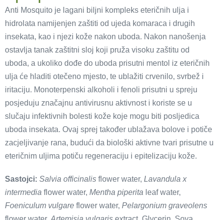
Anti Mosquito je lagani biljni kompleks eteričnih ulja i
hidrolata namijenjen zaštiti od ujeda komaraca i drugih
insekata, kao i njezi kože nakon uboda. Nakon nanošenja
ostavlja tanak zaštitni sloj koji pruža visoku zaštitu od
uboda, a ukoliko dođe do uboda prisutni mentol iz eteričnih
ulja će hladiti otečeno mjesto, te ublažiti crvenilo, svrbež i
iritaciju. Monoterpenski alkoholi i fenoli prisutni u spreju
posjeduju značajnu antivirusnu aktivnost i koriste se u
slučaju infektivnih bolesti kože koje mogu biti posljedica
uboda insekata. Ovaj sprej također ublažava bolove i potiče
zacjeljivanje rana, budući da biološki aktivne tvari prisutne u
eteričnim uljima potiču regeneraciju i epitelizaciju kože.
Sastojci:
Salvia officinalis
flower water,
Lavandula x
intermedia
flower water,
Mentha piperita
leaf water,
Foeniculum vulgare
flower water,
Pelargonium graveolens
flower water,
Artemisia vulgaris
extract, Glycerin, Soya