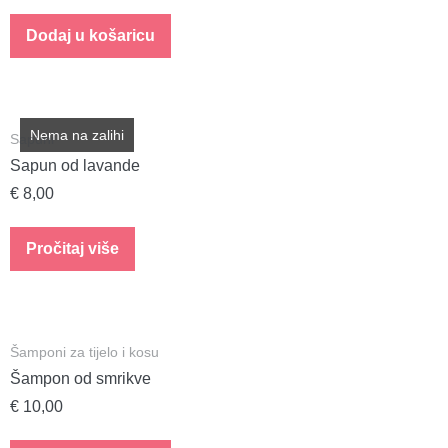
Dodaj u košaricu
Nema na zalihi
Sapuni
Sapun od lavande
€
8,00
Pročitaj više
Šamponi za tijelo i kosu
Šampon od smrikve
€
10,00