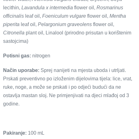
lecithin,
Lavandula x intermedia
flower oil,
Rosmarinus
officinalis
leaf oil,
Foeniculum vulgare
flower oil,
Mentha
piperita
leaf oil,
Pelargonium graveolens
flower oil,
Citronella
plant oil, Linalool (prirodno prisutan u korištenim
sastojcima)
Potisni gas:
nitrogen
Način uporabe:
Sprej nanijeti na mjesta uboda i utrljati.
Prskati preventivno po izloženim dijelovima tijela: lice, vrat,
ruke, noge, a može se prskati i po odjeći budući da ne
ostavlja mastan sloj. Ne primjenjivati na djeci mlađoj od 3
godine.
Pakiranje:
100 mL