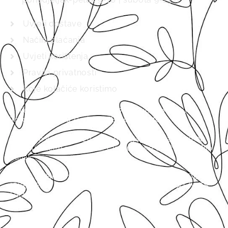
Uvjeti dostave
Načini plaćanja
Uvjeti korištenja
Pravila privatnosti
Koje kolačiće koristimo
Svijet biljaka d.o.o., MB 01537920 upisano je u
Trgovački sud u Pazinu (MBS 040157702).
Temeljni kapital u iznosu od 2654.46€ / 20.000,00
kuna uplaćen u cijelosti. Član uprave društva je Mijo
Miljak.
IBAN: HRHR8623800061130006712 SWIFT CODE:
ISKBHR2X, ISTARSKA KREDITNA BANKA. VAT/VIES:
HR13272136326