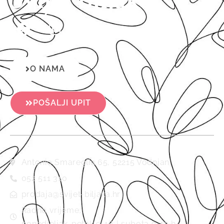
O NAMA
POŠALJI UPIT
Antonio Smareglia 65, 52215 Vodnjan
052 511 310
prodaja@svijet-biljaka.hr
Radno vrijeme:
ponedjeljak-petak 9-16 | subota 9-13 h