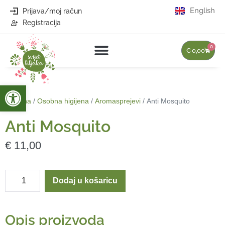
English
Prijava/moj račun
Registracija
0
€
0,00
Open toolbar
Početna
/
Osobna higijena
/
Aromasprejevi
/ Anti Mosquito
Anti Mosquito
€
11,00
Dodaj u košaricu
Opis proizvoda