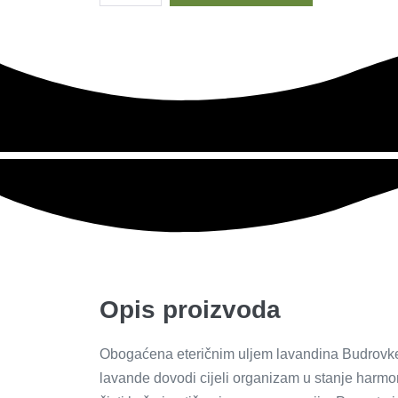
Opis proizvoda
Obogaćena eteričnim uljem lavandina Budrovke, 
lavande dovodi cijeli organizam u stanje harmon