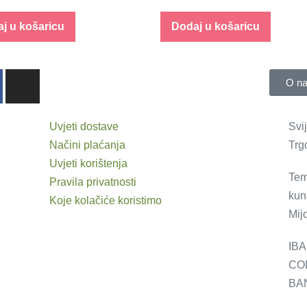
j u košaricu
Dodaj u košaricu
O n
Uvjeti dostave
Svi
Načini plaćanja
Trg
Uvjeti korištenja
Tem
Pravila privatnosti
kun
Koje kolačiće koristimo
Mijo
IBA
CO
BAN