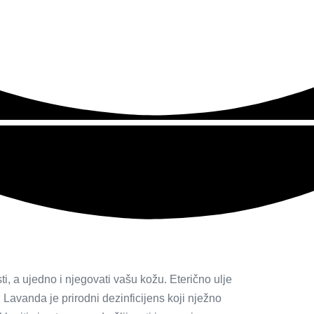
, a ujedno i njegovati vašu kožu. Eterično ulje
 Lavanda je prirodni dezinficijens koji nježno