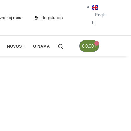
Englis
ava/moj račun
Registracija
h
0
€
0,00
NOVOSTI
O NAMA