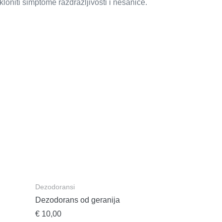
kloniti simptome razdražljivosti i nesanice.
Dezodoransi
Dezodorans od geranija
€
10,00