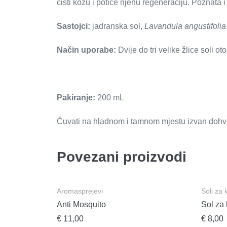
čisti kožu i potiče njenu regeneraciju. Poznata i
Sastojci:
jadranska sol,
Lavandula angustifolia
Način uporabe:
Dvije do tri velike žlice soli ot
Pakiranje:
200 mL
Čuvati na hladnom i tamnom mjestu izvan dohv
Povezani proizvodi
Aromasprejevi
Soli za
Anti Mosquito
Sol za
€
11,00
€
8,00