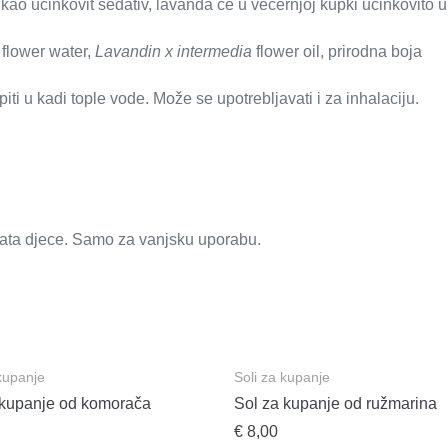
 kao učinkovit sedativ, lavanda će u večernjoj kupki učinkovito u
flower water,
Lavandin x intermedia
flower oil, prirodna boja
opiti u kadi tople vode. Može se upotrebljavati i za inhalaciju.
ata djece. Samo za vanjsku uporabu.
 kupanje
Soli za kupanje
 kupanje od komorača
Sol za kupanje od ružmarina
€
8,00