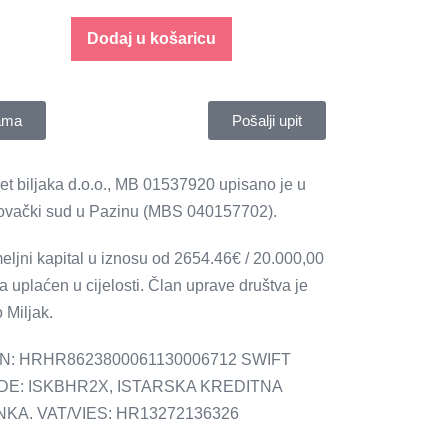
Dodaj u košaricu
ama
Pošalji upit
jet biljaka d.o.o., MB 01537920 upisano je u
ovački sud u Pazinu (MBS 040157702).
eljni kapital u iznosu od 2654.46€ / 20.000,00
a uplaćen u cijelosti. Član uprave društva je
 Miljak.
N: HRHR8623800061130006712 SWIFT
DE: ISKBHR2X, ISTARSKA KREDITNA
KA. VAT/VIES: HR13272136326