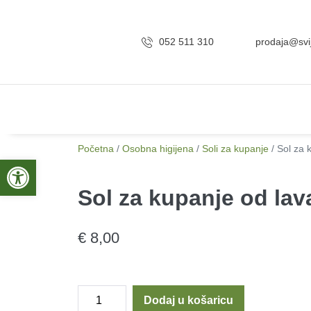
052 511 310
prodaja@svij
Početna
/
Osobna higijena
/
Soli za kupanje
/ Sol za 
Open toolbar
Sol za kupanje od la
€
8,00
Dodaj u košaricu