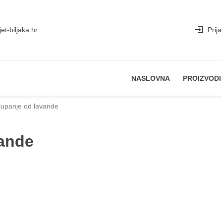
et-biljaka.hr
Prij
NASLOVNA
PROIZVODI
kupanje od lavande
vande