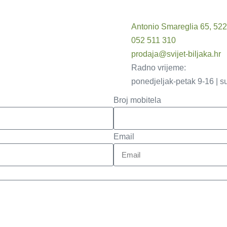
Antonio Smareglia 65, 52
052 511 310
prodaja@svijet-biljaka.hr
Radno vrijeme:
ponedjeljak-petak 9-16 | s
Broj mobitela
Email