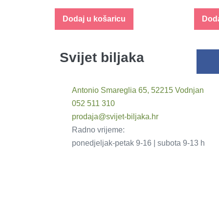
Dodaj u košaricu
Doda
Svijet biljaka
Antonio Smareglia 65, 52215 Vodnjan
052 511 310
prodaja@svijet-biljaka.hr
Radno vrijeme:
ponedjeljak-petak 9-16 | subota 9-13 h