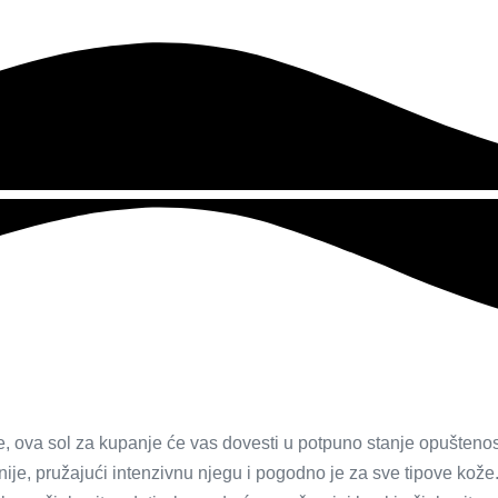
ova sol za kupanje će vas dovesti u potpuno stanje opuštenosti
ije, pružajući intenzivnu njegu i pogodno je za sve tipove kože.